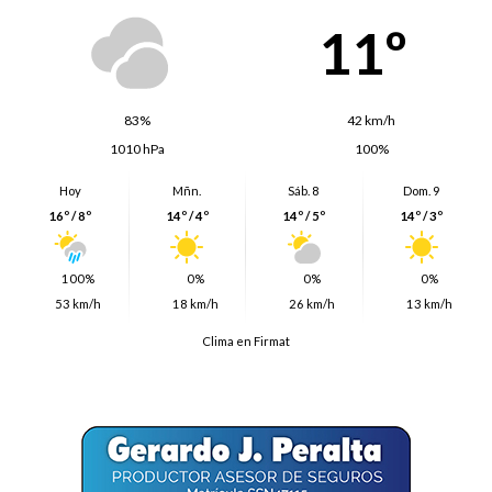
11º
83%
42 km/h
1010 hPa
100%
Hoy
Mñn.
Sáb. 8
Dom. 9
16º / 8º
14º / 4º
14º / 5º
14º / 3º
100%
0%
0%
0%
53 km/h
18 km/h
26 km/h
13 km/h
Clima en Firmat