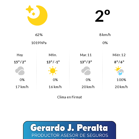
2º
62%
8 km/h
1019 hPa
0%
Hoy
Mñn.
Mar. 11
Miér. 12
15º / 2º
13º / -1º
13º / 3º
8º / 6º
0%
0%
0%
100%
17 km/h
16 km/h
20 km/h
20 km/h
Clima en Firmat