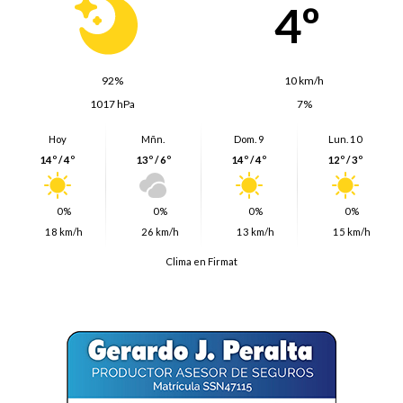
4º
92%
10 km/h
1017 hPa
7%
Hoy
Mñn.
Dom. 9
Lun. 10
14º / 4º
13º / 6º
14º / 4º
12º / 3º
0%
0%
0%
0%
18 km/h
26 km/h
13 km/h
15 km/h
Clima en Firmat