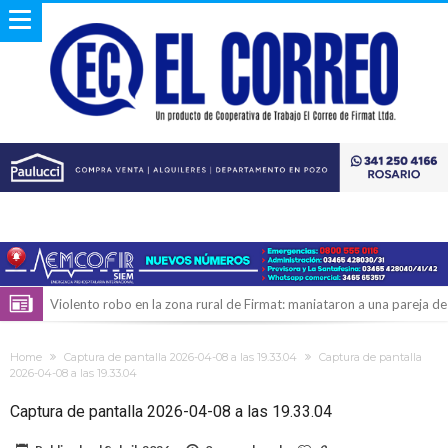
Violento robo en la zona rural de Firmat: maniataron a una pareja de
adultos mayores
Colecta solidaria de juguetes en Firmat para el EPI y el Hospital
Home
Captura de pantalla 2026-04-08 a las 19.33.04
Captura de pantalla
Vilela
Firmat: “Codo a codo” lanza una campaña de recolección de
2026-04-08 a las 19.33.04
golosinas para agasajar a los niños en su día
Vuelve el básquet: este viernes arranca el Clausura con agenda
Captura de pantalla 2026-04-08 a las 19.33.04
confirmada y planteles renovados
Güemes y Mariano Vera