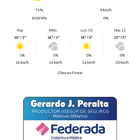
71%
9 km/h
1018 hPa
0%
Hoy
Mñn.
Lun. 10
Mar. 11
14º / 5º
16º / 1º
14º / 0º
13º / 3º
0%
0%
0%
0%
26 km/h
16 km/h
16 km/h
20 km/h
Clima en Firmat