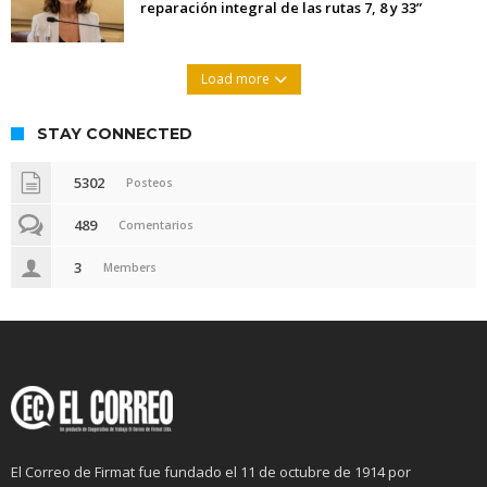
reparación integral de las rutas 7, 8 y 33”
Load more
STAY CONNECTED
5302
Posteos
489
Comentarios
3
Members
El Correo de Firmat fue fundado el 11 de octubre de 1914 por