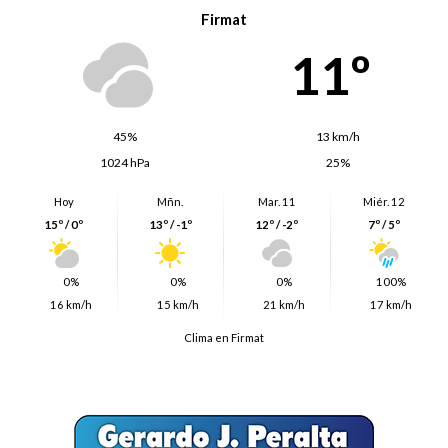
Firmat
11º
45%
13 km/h
1024 hPa
25%
Hoy
Mñn.
Mar. 11
Miér. 12
15º / 0º
13º / -1º
12º / -2º
7º / 5º
0%
0%
0%
100%
16 km/h
15 km/h
21 km/h
17 km/h
Clima en Firmat