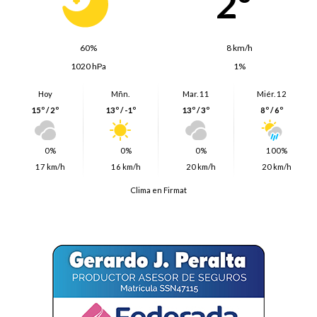
2º
60%
8 km/h
1020 hPa
1%
Hoy
Mñn.
Mar. 11
Miér. 12
15º / 2º
13º / -1º
13º / 3º
8º / 6º
0%
0%
0%
100%
17 km/h
16 km/h
20 km/h
20 km/h
Clima en Firmat