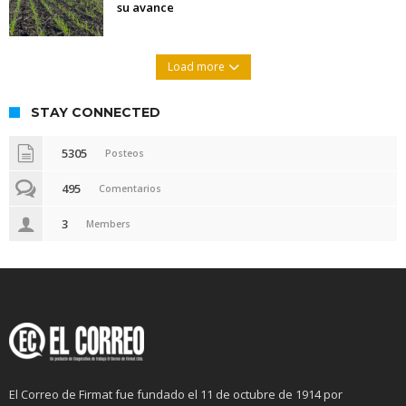
su avance
Load more
STAY CONNECTED
5305
Posteos
495
Comentarios
3
Members
El Correo de Firmat fue fundado el 11 de octubre de 1914 por