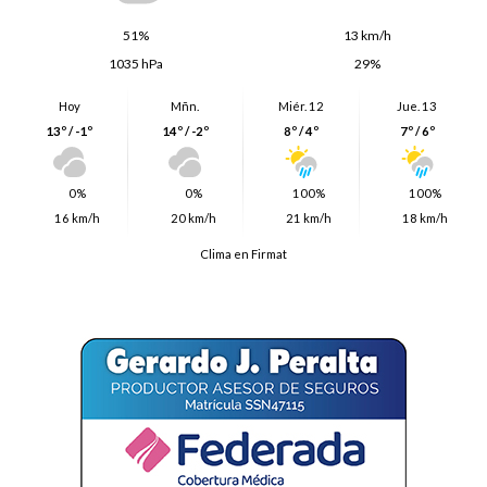
51%
13 km/h
1035 hPa
29%
Hoy
Mñn.
Miér. 12
Jue. 13
13º / -1º
14º / -2º
8º / 4º
7º / 6º
0%
0%
100%
100%
16 km/h
20 km/h
21 km/h
18 km/h
Clima en Firmat