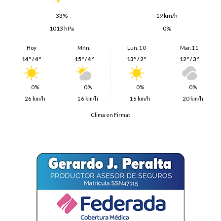
33%
19 km/h
1013 hPa
0%
Hoy
Mñn.
Lun. 10
Mar. 11
14º / 4º
15º / 4º
13º / 2º
12º / 3º
0%
0%
0%
0%
26 km/h
16 km/h
16 km/h
20 km/h
Clima en Firmat