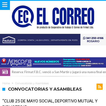
Reserva: Firmat F.B.C. venció a San Martín y jugará una nueva final en
la Liga Deportiva del Sur
Firmat también tomó posición respecto a la ley de tierras
Home
Convocatorias y Asambleas
“La medicina nos salvó”: la emotiva historia de la firmatense que se
CONVOCATORIAS Y ASAMBLEAS
recibió de médica y se reencontró con el doctor que hizo posible su
Firmat será sede del segundo Torneo Regional de Básquet 3×3
“CLUB 25 DE MAYO SOCIAL, DEPORTIVO MUTUAL Y
nacimiento
Inclusivo
Vassalli: en potencial y con fechas diferidas, la empresa reformula