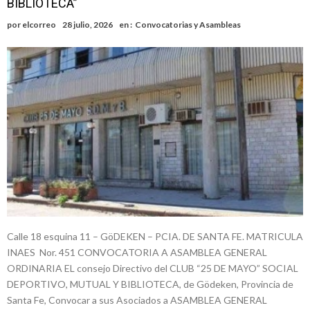
BIBLIOTECA”
sus anuncios a los trabajadores
Firmat: avanza la investigación de dos empleadas del Juzgado de
por
elcorreo
28 julio, 2026
en :
Convocatorias y Asambleas
Faltas por presuntas irregularidades
Villada: el viento provocó el desprendimiento del techo del galpón
del ferrocarril
Violento robo en la zona rural de Firmat: maniataron a una pareja de
adultos mayores
Colecta solidaria de juguetes en Firmat para el EPI y el Hospital
Vilela
Firmat: “Codo a codo” lanza una campaña de recolección de
golosinas para agasajar a los niños en su día
Vuelve el básquet: este viernes arranca el Clausura con agenda
confirmada y planteles renovados
Calle 18 esquina 11 – GöDEKEN – PCIA. DE SANTA FE. MATRICULA
INAES Nor. 451 CONVOCATORIA A ASAMBLEA GENERAL
ORDINARIA EL consejo Directivo del CLUB “25 DE MAYO” SOCIAL
DEPORTIVO, MUTUAL Y BIBLIOTECA, de Gödeken, Provincia de
Santa Fe, Convocar a sus Asociados a ASAMBLEA GENERAL