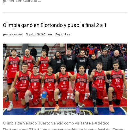
primero en salir a la …
Olimpia ganó en Elortondo y puso la final 2 a 1
por
elcorreo
3 julio, 2026
en :
Deportes
Olimpia de Venado Tuerto venció como visitante a Atlético
Elortondo por 78 a 64 en el tercer partido de la serie final del Torneo