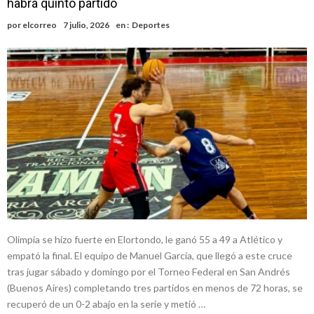
habrá quinto partido
nacimiento
Inclusivo
Vassalli: en potencial y con fechas diferidas, la empresa reformula
por
elcorreo
7 julio, 2026
en :
Deportes
sus anuncios a los trabajadores
Firmat: avanza la investigación de dos empleadas del Juzgado de
Faltas por presuntas irregularidades
Villada: el viento provocó el desprendimiento del techo del galpón
del ferrocarril
Violento robo en la zona rural de Firmat: maniataron a una pareja de
adultos mayores
Colecta solidaria de juguetes en Firmat para el EPI y el Hospital
Vilela
Olimpia se hizo fuerte en Elortondo, le ganó 55 a 49 a Atlético y
empató la final. El equipo de Manuel García, que llegó a este cruce
tras jugar sábado y domingo por el Torneo Federal en San Andrés
(Buenos Aires) completando tres partidos en menos de 72 horas, se
recuperó de un 0-2 abajo en la serie y metió …