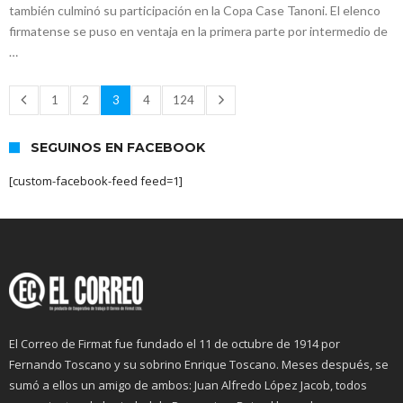
también culminó su participación en la Copa Case Tanoni. El elenco
firmatense se puso en ventaja en la primera parte por intermedio de
…
1
2
3
4
124
SEGUINOS EN FACEBOOK
[custom-facebook-feed feed=1]
El Correo de Firmat fue fundado el 11 de octubre de 1914 por
Fernando Toscano y su sobrino Enrique Toscano. Meses después, se
sumó a ellos un amigo de ambos: Juan Alfredo López Jacob, todos