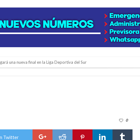
y de tierras
e la firmatense que se recibió de médica y se reencontró con el doctor que hi
l de Básquet 3×3 Inclusivo
 la empresa reformula sus anuncios a los trabajadores
adas del Juzgado de Faltas por presuntas irregularidades
del techo del galpón del ferrocarril
0
niataron a una pareja de adultos mayores
 EPI y el Hospital Vilela
n Twitter