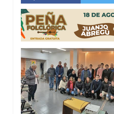
Firmat: “Codo a codo” lanza una campaña de re
Vuelve el básquet: este viernes arranca el C