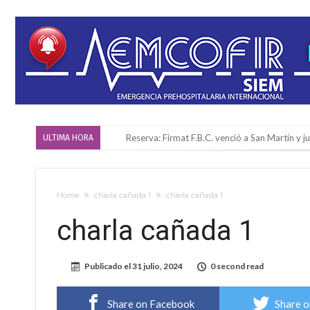
Firmat también tomó posición respecto a la le
ULTIMA HORA
“La medicina nos salvó”: la emotiva historia d
Firmat será sede del segundo Torneo Regiona
Home
charla cañada 1
charla cañada 1
Vassalli: en potencial y con fechas diferidas,
charla cañada 1
Firmat: avanza la investigación de dos emple
Villada: el viento provocó el desprendimiento 
Publicado el
31 julio, 2024
0 second read
Violento robo en la zona rural de Firmat: ma
Colecta solidaria de juguetes en Firmat para el
Share on Facebook
Share o