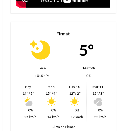
Firmat
5º
84%
14 km/h
1010 hPa
0%
Hoy
Mñn.
Lun. 10
Mar. 11
14º / 5º
15º / 4º
12º / 2º
12º / 3º
0%
0%
0%
0%
25 km/h
14 km/h
17 km/h
22 km/h
Clima en Firmat