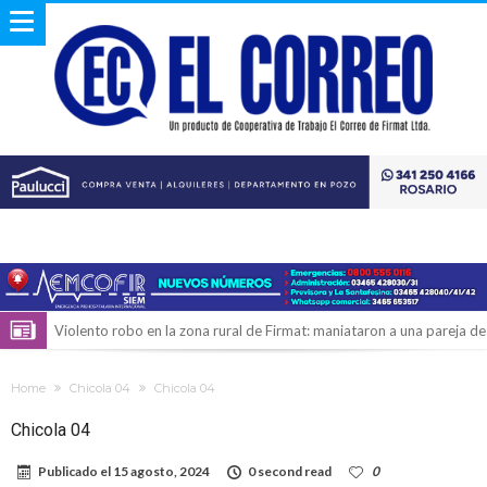
Violento robo en la zona rural de Firmat: maniataron a una pareja de
adultos mayores
Colecta solidaria de juguetes en Firmat para el EPI y el Hospital
Home
Chicola 04
Chicola 04
Vilela
Firmat: “Codo a codo” lanza una campaña de recolección de
Chicola 04
golosinas para agasajar a los niños en su día
Vuelve el básquet: este viernes arranca el Clausura con agenda
Publicado el
15 agosto, 2024
0 second read
0
confirmada y planteles renovados
Güemes y Mariano Vera