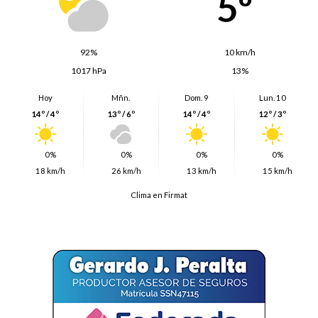
5º
92%
10 km/h
1017 hPa
13%
Hoy
Mñn.
Dom. 9
Lun. 10
14º / 4º
13º / 6º
14º / 4º
12º / 3º
0%
0%
0%
0%
18 km/h
26 km/h
13 km/h
15 km/h
Clima en Firmat