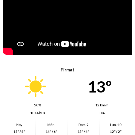
Firmat
13º
50%
12 km/h
1014 hPa
0%
Hoy
Mñn.
Dom. 9
Lun. 10
15º / 4º
14º / 6º
15º / 4º
12º / 2º