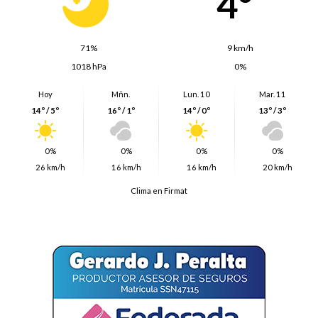
4º
71%
9 km/h
1018 hPa
0%
Hoy
Mñn.
Lun. 10
Mar. 11
14º / 5º
16º / 1º
14º / 0º
13º / 3º
0%
0%
0%
0%
26 km/h
16 km/h
16 km/h
20 km/h
Clima en Firmat