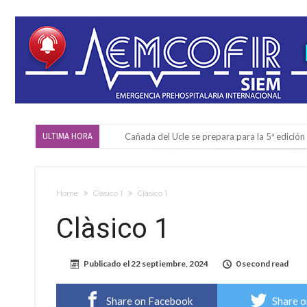
Cañada del Ucle se prepara para la 5ª edició
ULTIMA HORA
Distinguieron a Ramiro Maldonado, el campe
Villada: evalúan obras preventivas ante posibl
Home
Clàsico 1
Clàsico 1
Elortondo: avanza el plan de pavimentación co
Clàsico 1
Chovet realizó el primer taller de coaching 
Confirmaron la fecha de la maratón “Gödeken
Publicado el
22 septiembre, 2024
0 second read
Comienza una mesa de lectura sobre literatur
Sueño albiceleste: la arquera firmatense Jazmí
Share on Facebook
Share o