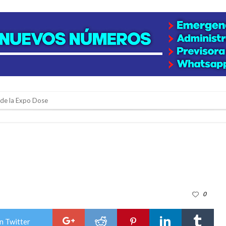
n de la Expo Dose
ón juvenil de malambo de Los Quirquinchos
es lluvias intensas
n la licitación de cinco nuevas cuadras
para emprendedores
 Corre”
0
a japonesa en la Biblioteca Popular Nosotros
n David fue citada a la Selección Argentina
n Twitter