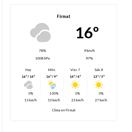
Firmat
16º
78%
9 km/h
1008 hPa
97%
Hoy
Mñn.
Vier. 7
Sáb. 8
16º / 14º
16º / 9º
14º / 4º
13º / 5º
0%
100%
0%
0%
13 km/h
53 km/h
23 km/h
27 km/h
Clima en Firmat