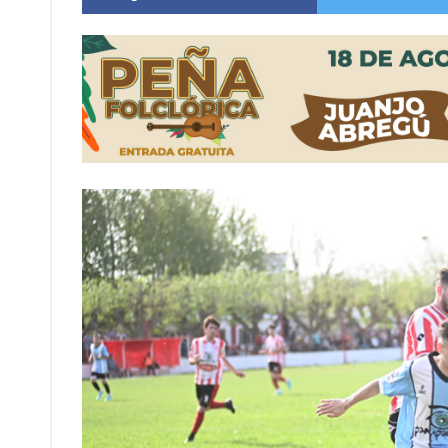
Roxana Carabajal dejó su huella en la peña d
Clima: comienza un trimestre cálido y con prec