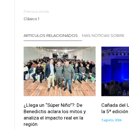
Previous article
Clàsico 1
ARTICULOS RELACIONADOS
MAS NOTICIAS SOBRE
¿Llega un “Súper Niño”?: De
Cañada del U
Benedictis aclara los mitos y
la 5ª edició
analiza el impacto real en la
5 agosto, 2026
región