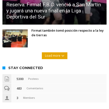
Reserva: Firmat F.B.C. venció a San Martín
y jugará una nueva final en la Liga
Deportiva del Sur
Firmat también tomó posición respecto a la ley
de tierras
Load more
STAY CONNECTED
5300
Posteos
483
Comentarios
3
Members