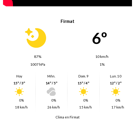
Firmat
6º
87%
10 km/h
1007 hPa
1%
Hoy
Mñn.
Dom. 9
Lun. 10
15º / 3º
14º / 5º
15º / 4º
12º / 2º
0%
0%
0%
0%
18 km/h
26 km/h
15 km/h
17 km/h
Clima en Firmat