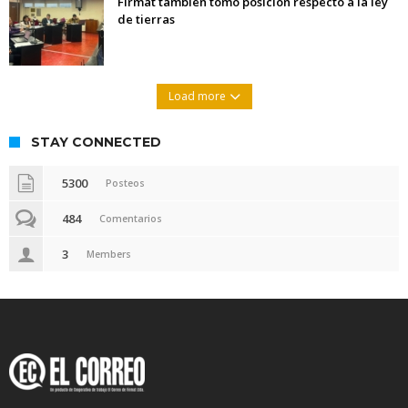
Firmat también tomó posición respecto a la ley
de tierras
Load more
STAY CONNECTED
5300
Posteos
484
Comentarios
3
Members