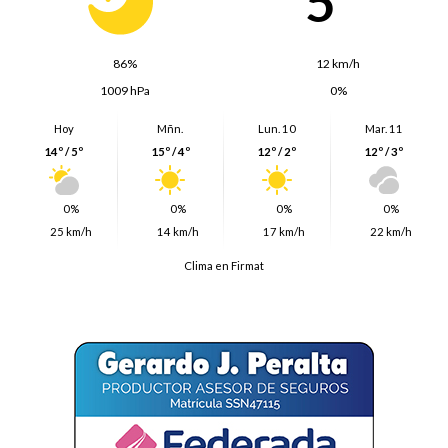
5º
86%
12 km/h
1009 hPa
0%
Hoy
Mñn.
Lun. 10
Mar. 11
14º / 5º
15º / 4º
12º / 2º
12º / 3º
0%
0%
0%
0%
25 km/h
14 km/h
17 km/h
22 km/h
Clima en Firmat