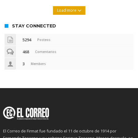
Load more
STAY CONNECTED
5294
Posteos
468
Comentarios
3
Members
El Correo de Firmat fue fundado el 11 de octubre de 1914 por
Fernando Toscano y su sobrino Enrique Toscano. Meses después, se