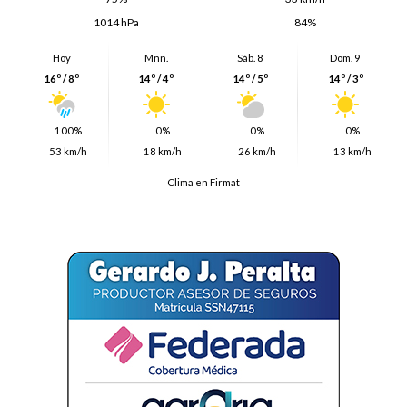
1014 hPa
84%
Hoy
Mñn.
Sáb. 8
Dom. 9
16º / 8º
14º / 4º
14º / 5º
14º / 3º
100%
0%
0%
0%
53 km/h
18 km/h
26 km/h
13 km/h
Clima en Firmat