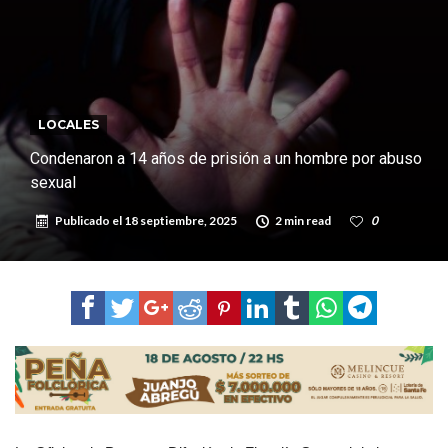
de Los Quirquinchos
Villada: evalúan obras preventivas ante posibles lluvias intensas
LOCALES
Condenaron a 14 años de prisión a un hombre por abuso
sexual
Publicado el
18 septiembre, 2025
2 min read
0