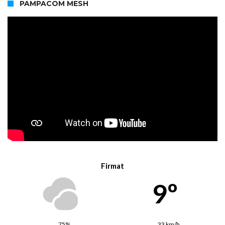
PAMPACOM MESH
Firmat
9º
75%
33 km/h