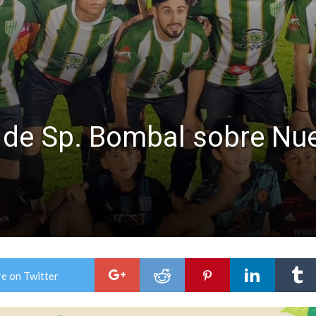
colección de golosinas para agasajar a los niños en su día
lausura con agenda confirmada y planteles renovados
 de Sp. Bombal sobre Nue
e on Twitter