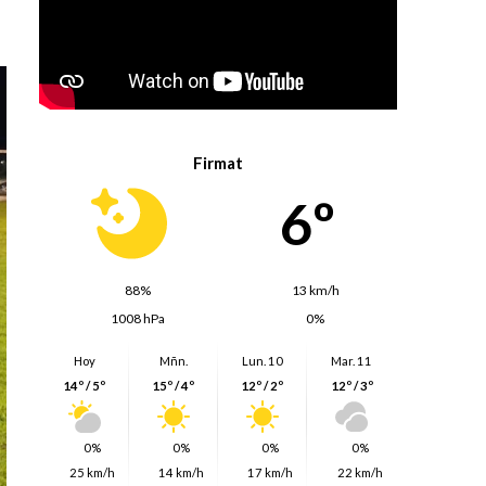
Firmat
6º
88%
13 km/h
1008 hPa
0%
Hoy
Mñn.
Lun. 10
Mar. 11
14º / 5º
15º / 4º
12º / 2º
12º / 3º
0%
0%
0%
0%
25 km/h
14 km/h
17 km/h
22 km/h