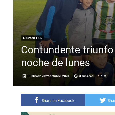
Firmat: “Codo a codo” lanza una campaña de re
Vuelve el básquet: este viernes arranca el C
DEPORTES
Contundente triunfo
noche de lunes
Publicado el
29 octubre, 2024
3 min read
0
Share on Facebook
Shar