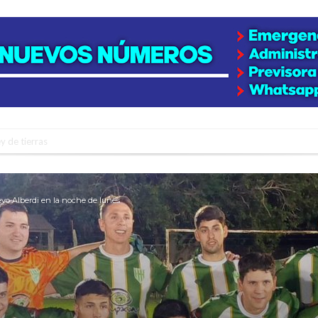
y de tierras
e la firmatense que se recibió de médica y se reencontró con el doctor que hi
l de Básquet 3×3 Inclusivo
vo Alberdi en la noche de lunes
 la empresa reformula sus anuncios a los trabajadores
adas del Juzgado de Faltas por presuntas irregularidades
del techo del galpón del ferrocarril
niataron a una pareja de adultos mayores
 EPI y el Hospital Vilela