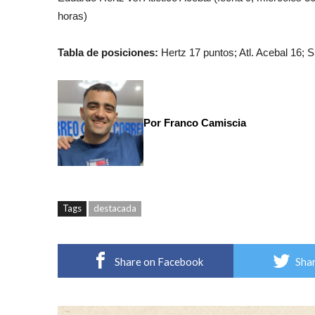
horas)
Tabla de posiciones:
Hertz 17 puntos; Atl. Acebal 16; S
Por Franco Camiscia
Tags
destacada
Share on Facebook
Shar