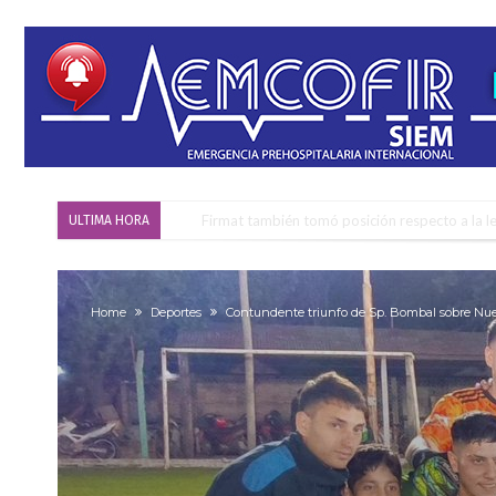
Firmat también tomó posición respecto a la le
ULTIMA HORA
“La medicina nos salvó”: la emotiva historia d
Firmat será sede del segundo Torneo Regiona
Home
Deportes
Contundente triunfo de Sp. Bombal sobre Nue
Vassalli: en potencial y con fechas diferidas,
Firmat: avanza la investigación de dos emple
Villada: el viento provocó el desprendimiento 
Violento robo en la zona rural de Firmat: ma
Colecta solidaria de juguetes en Firmat para el