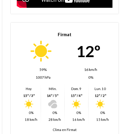
Firmat
12º
59%
16 km/h
1007 hPa
0%
Hoy
Mñn.
Dom. 9
Lun. 10
15º / 3º
14º / 5º
15º / 4º
12º / 2º
0%
0%
0%
0%
18 km/h
28 km/h
16 km/h
15 km/h
Clima en Firmat