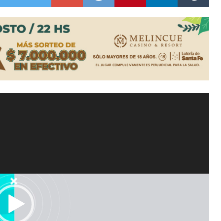
lausura con agenda confirmada y planteles renovados