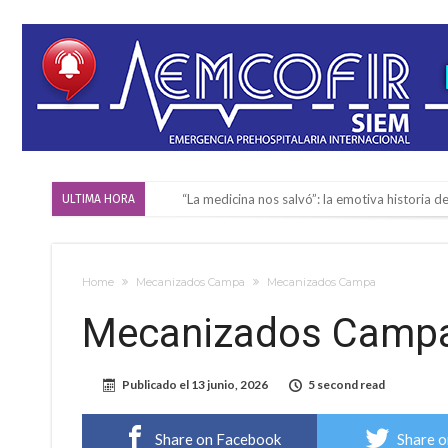
“La medicina nos salvó”: la emotiva historia d
ULTIMA HORA
Firmat será sede del segundo Torneo Regiona
Vassalli: en potencial y con fechas diferidas,
Home
Mecanizados Campa
Mecanizados Campa
Firmat: avanza la investigación de dos emple
Mecanizados Camp
Villada: el viento provocó el desprendimiento 
Violento robo en la zona rural de Firmat: ma
Publicado el
13 junio, 2026
5 second read
Colecta solidaria de juguetes en Firmat para el
Firmat: “Codo a codo” lanza una campaña de re
Share on Facebook
Share o