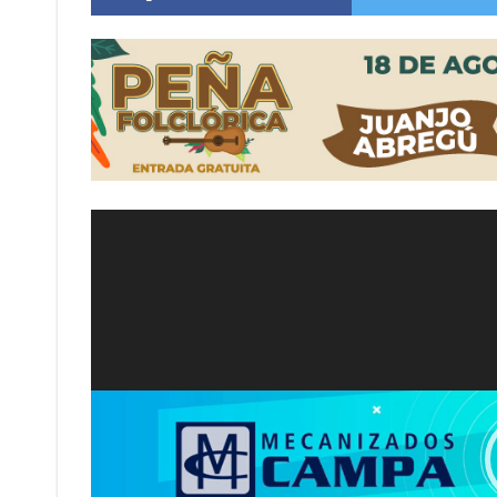
Vuelve el básquet: este viernes arranca el C
Güemes y Mariano Vera
Reproductor
de
video