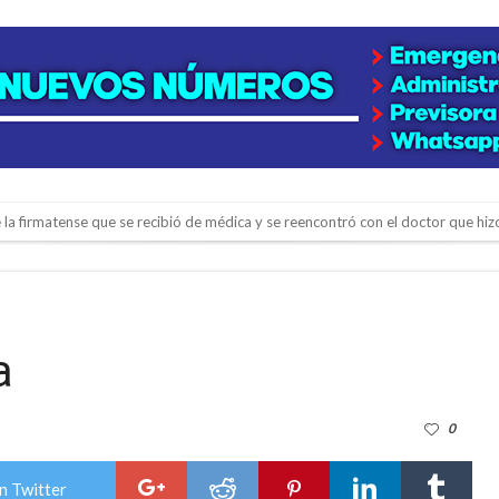
e la firmatense que se recibió de médica y se reencontró con el doctor que hi
l de Básquet 3×3 Inclusivo
 la empresa reformula sus anuncios a los trabajadores
adas del Juzgado de Faltas por presuntas irregularidades
a
del techo del galpón del ferrocarril
niataron a una pareja de adultos mayores
0
 EPI y el Hospital Vilela
colección de golosinas para agasajar a los niños en su día
n Twitter