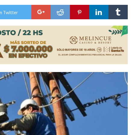
n David fue citada a la Selección Argentina
n Twitter
e Casino Melincué