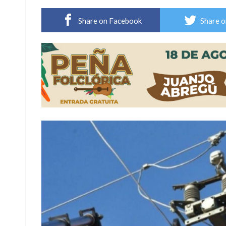
Sueño albiceleste: la arquera firmatense Jazmí
Share on Facebook
Share o
Roxana Carabajal dejó su huella en la peña d