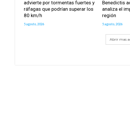
advierte por tormentas fuertes y
Benedictis a
ráfagas que podrían superar los
analiza el im
80 km/h
región
5 agosto, 2026
5 agosto, 2026
Abrir mas ar