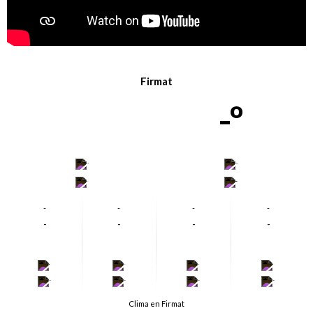
Firmat
-º
-
-
-
-
-
-
-
-
-
-
-
-
-
-
-
-
-
-
-
-
Clima en Firmat