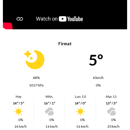
Firmat
5º
68%
6 km/h
1017 hPa
0%
Hoy
Mñn.
Lun. 10
Mar. 11
14º / 5º
16º / 1º
14º / 0º
13º / 3º
0%
0%
0%
0%
26 km/h
16 km/h
16 km/h
20 km/h