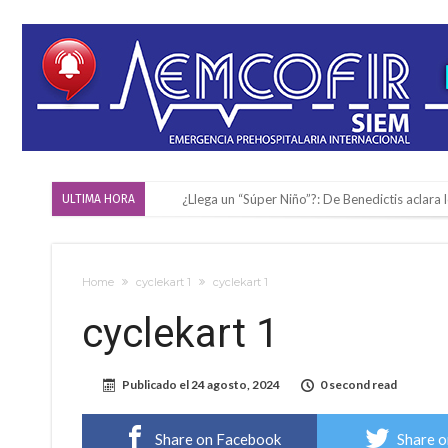
¿Llega un “Súper Niño”?: De Benedictis aclara l
ULTIMA HORA
Cañada del Ucle se prepara para la 5ª edició
Distinguieron a Ramiro Maldonado, el campe
Home
cyclekart 1
cyclekart 1
Villada: evalúan obras preventivas ante posibl
cyclekart 1
Elortondo: avanza el plan de pavimentación co
Chovet realizó el primer taller de coaching 
Publicado el
24 agosto, 2024
0 second read
Confirmaron la fecha de la maratón “Gödeken
Comienza una mesa de lectura sobre literatur
Share on Facebook
Share o