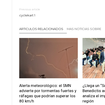
Previous article
cyclekart 1
ARTICULOS RELACIONADOS
MAS NOTICIAS SOBRE
Alerta meteorológico: el SMN
¿Llega un “S
advierte por tormentas fuertes y
Benedictis a
ráfagas que podrían superar los
analiza el im
80 km/h
región