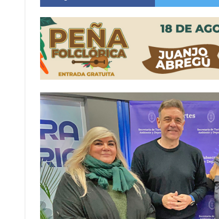
Sueño albiceleste: la arquera firmatense Jazmí
Roxana Carabajal dejó su huella en la peña d