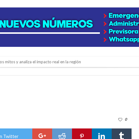
os mitos y analiza el impacto real en la región
n de la Expo Dose
ón juvenil de malambo de Los Quirquinchos
es lluvias intensas
n la licitación de cinco nuevas cuadras
para emprendedores
0
 Corre”
a japonesa en la Biblioteca Popular Nosotros
n Twitter