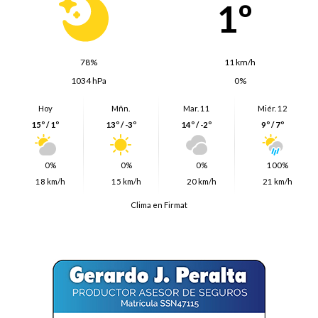
1º
78%
11 km/h
1034 hPa
0%
Hoy
Mñn.
Mar. 11
Miér. 12
15º / 1º
13º / -3º
14º / -2º
9º / 7º
0%
0%
0%
100%
18 km/h
15 km/h
20 km/h
21 km/h
Clima en Firmat