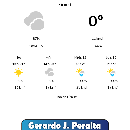
Firmat
0º
87%
11 km/h
1034 hPa
44%
Hoy
Mñn.
Miér. 12
Jue. 13
13º / -1º
14º / -3º
8º / 7º
7º / 6º
0%
0%
100%
100%
16 km/h
19 km/h
23 km/h
19 km/h
Clima en Firmat