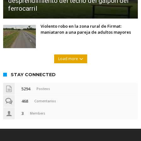
desprendimiento del techo del galpón del
ferrocarril
Violento robo en la zona rural de Firmat:
maniataron a una pareja de adultos mayores
Load more
STAY CONNECTED
5294
Posteos
468
Comentarios
3
Members