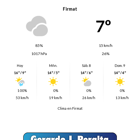
Firmat
7º
85%
15 km/h
1017 hPa
26%
Hoy
Mñn.
Sáb. 8
Dom. 9
16º / 9º
14º / 5º
14º / 6º
14º / 4º
100%
0%
0%
0%
53 km/h
19 km/h
26 km/h
13 km/h
Clima en Firmat