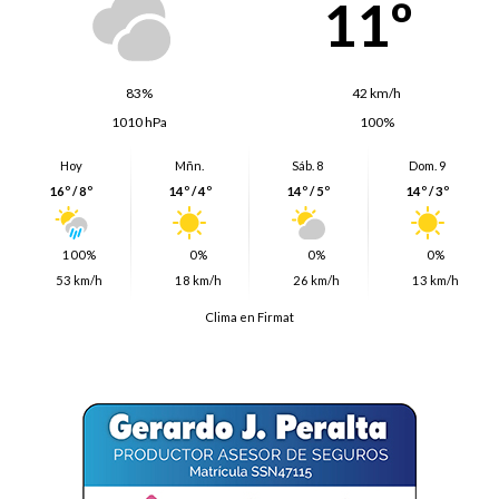
11º
83%
42 km/h
1010 hPa
100%
Hoy
Mñn.
Sáb. 8
Dom. 9
16º / 8º
14º / 4º
14º / 5º
14º / 3º
100%
0%
0%
0%
53 km/h
18 km/h
26 km/h
13 km/h
Clima en Firmat