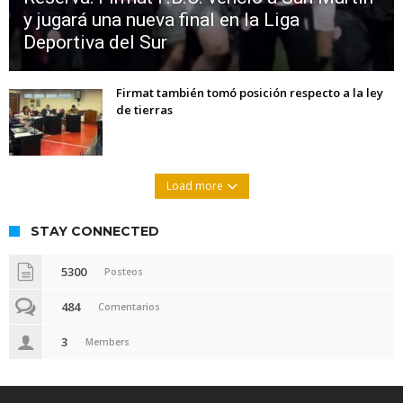
y jugará una nueva final en la Liga
Deportiva del Sur
Firmat también tomó posición respecto a la ley
de tierras
Load more
STAY CONNECTED
5300
Posteos
484
Comentarios
3
Members