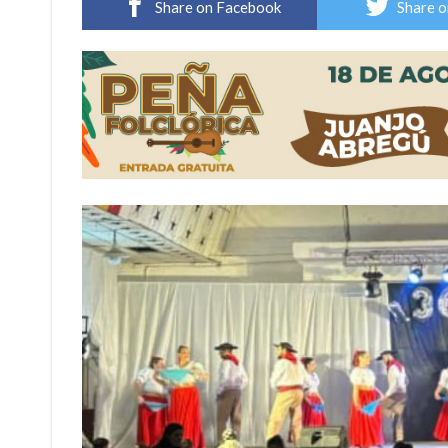
Share on Facebook
Share o
Comienza una mesa de lectura sobre literatur
Sueño albiceleste: la arquera firmatense Jazmí