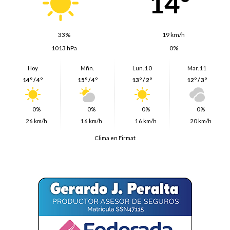
14º
33%
19 km/h
1013 hPa
0%
Hoy
Mñn.
Lun. 10
Mar. 11
14º / 4º
15º / 4º
13º / 2º
12º / 3º
0%
0%
0%
0%
26 km/h
16 km/h
16 km/h
20 km/h
Clima en Firmat