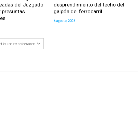
eadas del Juzgado
desprendimiento del techo del
r presuntas
galpón del ferrocarril
des
6 agosto, 2026
tículos relacionados