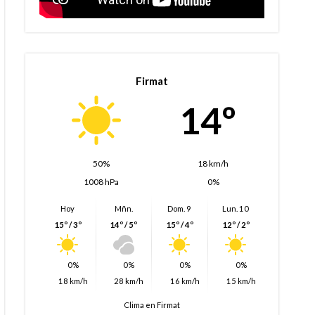
Firmat
14º
50%
18 km/h
1008 hPa
0%
Hoy
Mñn.
Dom. 9
Lun. 10
15º / 3º
14º / 5º
15º / 4º
12º / 2º
0%
0%
0%
0%
18 km/h
28 km/h
16 km/h
15 km/h
Clima en Firmat