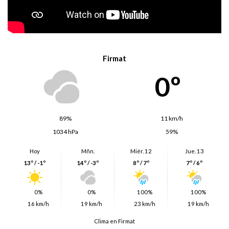
Firmat
0º
89%
11 km/h
1034 hPa
59%
Hoy
Mñn.
Miér. 12
Jue. 13
13º / -1º
14º / -3º
8º / 7º
7º / 6º
0%
0%
100%
100%
16 km/h
19 km/h
23 km/h
19 km/h
Clima en Firmat