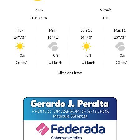
61%
9 km/h
1019 hPa
0%
Hoy
Mñn.
Lun. 10
Mar. 11
14º / 5º
16º / 1º
14º / 0º
13º / 3º
0%
0%
0%
0%
26 km/h
16 km/h
16 km/h
20 km/h
Clima en Firmat