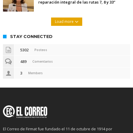
reparación integral de las rutas 7, 8 y 33”
Load more
STAY CONNECTED
5302
Posteos
489
Comentarios
3
Members
El Correo de Firmat fue fundado el 11 de octubre de 1914 por