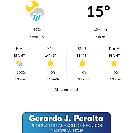
15º
97%
13 km/h
1000 hPa
100%
Hoy
Mñn.
Sáb. 8
Dom. 9
15º / 6º
14º / 3º
13º / 5º
14º / 4º
100%
0%
0%
0%
43 km/h
21 km/h
27 km/h
13 km/h
Clima en Firmat