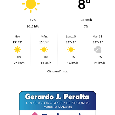
8º
59%
22 km/h
1013 hPa
7%
Hoy
Mñn.
Lun. 10
Mar. 11
15º / 5º
15º / 4º
13º / 2º
13º / 2º
0%
0%
0%
0%
25 km/h
15 km/h
16 km/h
21 km/h
Clima en Firmat