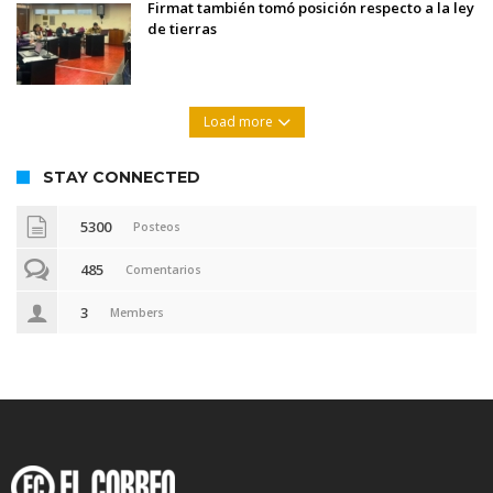
Firmat también tomó posición respecto a la ley
de tierras
Load more
STAY CONNECTED
5300
Posteos
485
Comentarios
3
Members