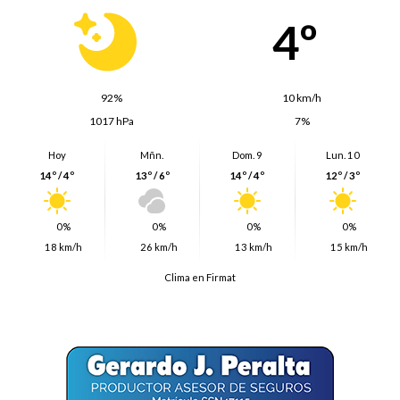
4º
92%
10 km/h
1017 hPa
7%
Hoy
Mñn.
Dom. 9
Lun. 10
14º / 4º
13º / 6º
14º / 4º
12º / 3º
0%
0%
0%
0%
18 km/h
26 km/h
13 km/h
15 km/h
Clima en Firmat