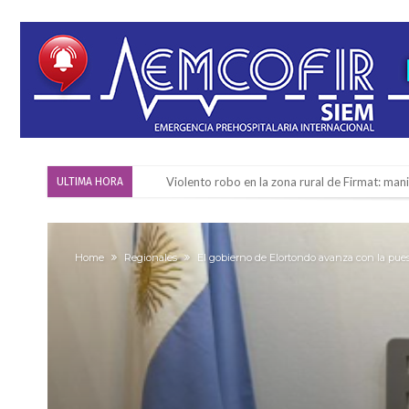
Violento robo en la zona rural de Firmat: ma
ULTIMA HORA
Colecta solidaria de juguetes en Firmat para el
Firmat: “Codo a codo” lanza una campaña de re
Home
Regionales
El gobierno de Elortondo avanza con la puest
Vuelve el básquet: este viernes arranca el C
Güemes y Mariano Vera
Alerta meteorológico: el SMN advierte por to
¿Llega un “Súper Niño”?: De Benedictis aclara l
Cañada del Ucle se prepara para la 5ª edició