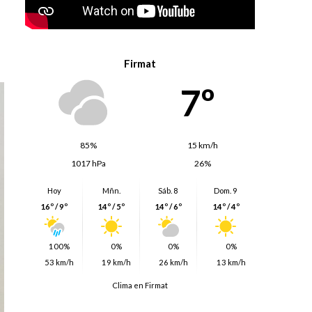
Firmat
7º
85%
15 km/h
1017 hPa
26%
Hoy
Mñn.
Sáb. 8
Dom. 9
16º / 9º
14º / 5º
14º / 6º
14º / 4º
100%
0%
0%
0%
53 km/h
19 km/h
26 km/h
13 km/h
Clima en Firmat