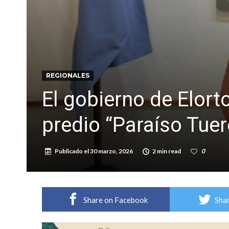
Distinguieron a Ramiro Maldonado, el campe
Villada: evalúan obras preventivas ante posibl
REGIONALES
El gobierno de Elort
predio “Paraíso Tuer
Publicado el
30 marzo, 2026
2 min read
0
Share on Facebook
Shar