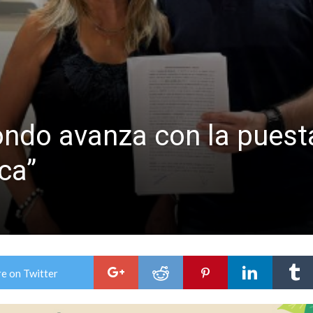
ón juvenil de malambo de Los Quirquinchos
es lluvias intensas
ondo avanza con la puesta
ca”
e on Twitter