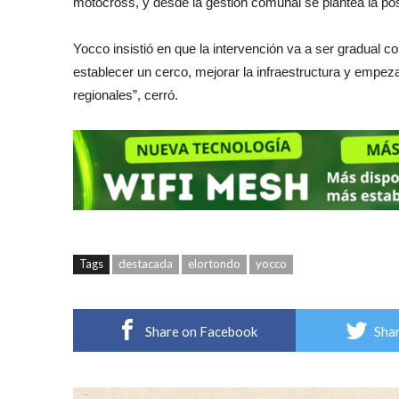
motocross, y desde la gestión comunal se plantea la posib
Yocco insistió en que la intervención va a ser gradual co
establecer un cerco, mejorar la infraestructura y empez
regionales”, cerró.
Tags
destacada
elortondo
yocco
Share on Facebook
Shar