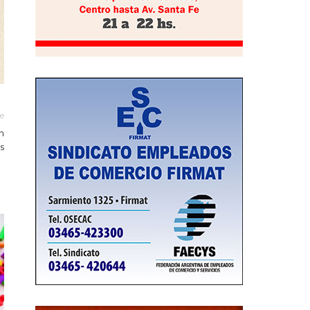
le
n
s