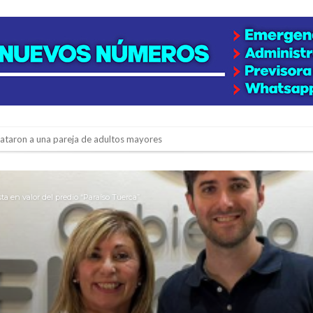
niataron a una pareja de adultos mayores
 EPI y el Hospital Vilela
colección de golosinas para agasajar a los niños en su día
a en valor del predio “Paraíso Tuerca”
lausura con agenda confirmada y planteles renovados
rmentas fuertes y ráfagas que podrían superar los 80 km/h
os mitos y analiza el impacto real en la región
n de la Expo Dose