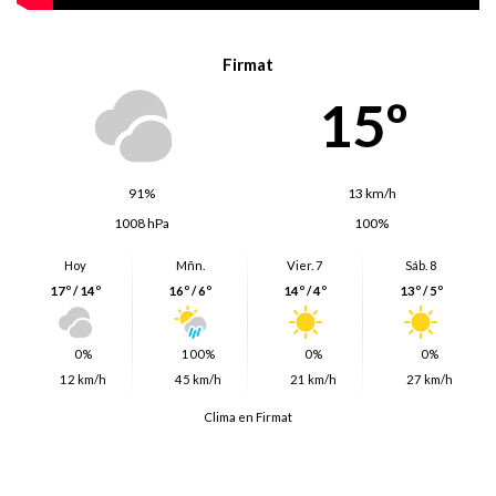
Firmat
15º
91%
13 km/h
1008 hPa
100%
Hoy
Mñn.
Vier. 7
Sáb. 8
17º / 14º
16º / 6º
14º / 4º
13º / 5º
0%
100%
0%
0%
12 km/h
45 km/h
21 km/h
27 km/h
Clima en Firmat