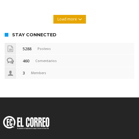
Load more
STAY CONNECTED
5288
Posteos
460
Comentarios
3
Members