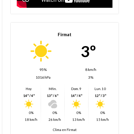
Firmat
3º
95%
8 km/h
1016 hPa
3%
Hoy
Mñn.
Dom. 9
Lun. 10
14º / 4º
13º / 6º
14º / 4º
12º / 3º
0%
0%
0%
0%
18 km/h
26 km/h
13 km/h
15 km/h
Clima en Firmat