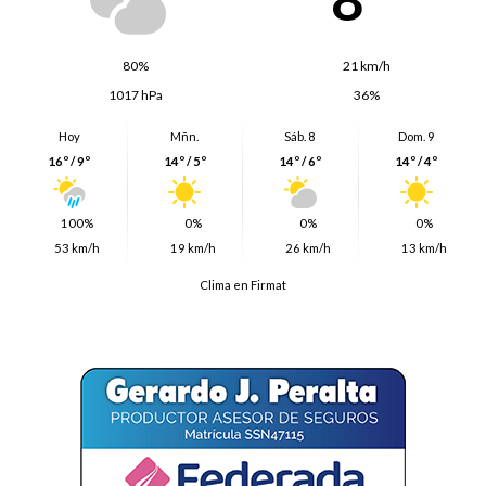
80%
21 km/h
1017 hPa
36%
Hoy
Mñn.
Sáb. 8
Dom. 9
16º / 9º
14º / 5º
14º / 6º
14º / 4º
100%
0%
0%
0%
53 km/h
19 km/h
26 km/h
13 km/h
Clima en Firmat