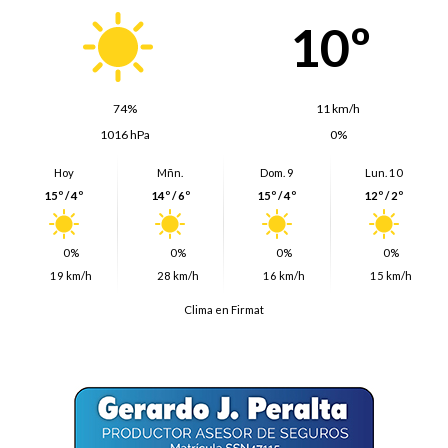
10º
74%
11 km/h
1016 hPa
0%
Hoy
Mñn.
Dom. 9
Lun. 10
15º / 4º
14º / 6º
15º / 4º
12º / 2º
0%
0%
0%
0%
19 km/h
28 km/h
16 km/h
15 km/h
Clima en Firmat