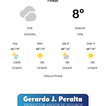
Firmat
8º
75%
26 km/h
1016 hPa
73%
Hoy
Mñn.
Sáb. 8
Dom. 9
16º / 9º
14º / 5º
14º / 6º
14º / 4º
100%
0%
0%
0%
53 km/h
19 km/h
26 km/h
13 km/h
Clima en Firmat