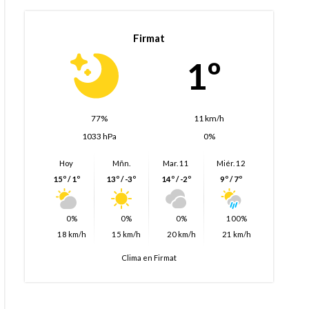
Firmat
1º
77%
11 km/h
1033 hPa
0%
Hoy
Mñn.
Mar. 11
Miér. 12
15º / 1º
13º / -3º
14º / -2º
9º / 7º
0%
0%
0%
100%
18 km/h
15 km/h
20 km/h
21 km/h
Clima en Firmat