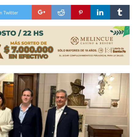
del techo del galpón del ferrocarril
n Twitter
niataron a una pareja de adultos mayores