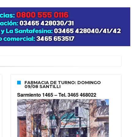
”
FARMACIA DE TURNO: DOMINGO
09/08 SANTILLI
Sarmiento 1465 –
Tel. 3465 468022
zo posible su nacimiento