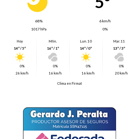
5º
68%
6 km/h
1017 hPa
0%
Hoy
Mñn.
Lun. 10
Mar. 11
14º / 5º
16º / 1º
14º / 0º
13º / 3º
0%
0%
0%
0%
26 km/h
16 km/h
16 km/h
20 km/h
Clima en Firmat