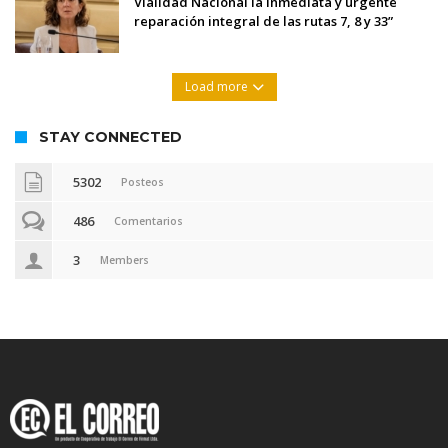
Vialidad Nacional la inmediata y urgente
reparación integral de las rutas 7, 8 y 33”
Load more
STAY CONNECTED
5302
Posteos
486
Comentarios
3
Members