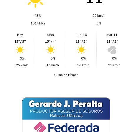
48%
25 km/h
1014 hPa
5%
Hoy
Mñn.
Lun. 10
Mar. 11
15º / 5º
15º / 4º
13º / 2º
13º / 2º
0%
0%
0%
0%
25 km/h
15 km/h
16 km/h
21 km/h
Clima en Firmat