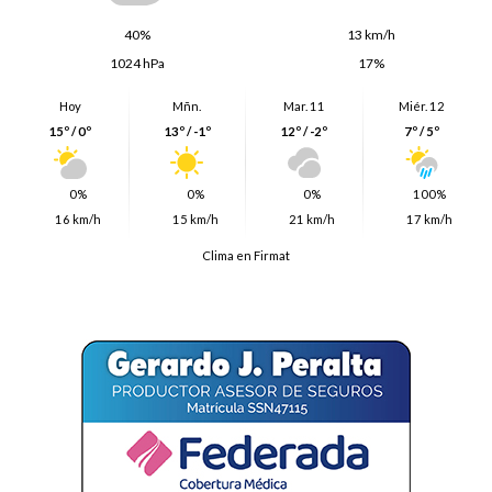
40%
13 km/h
1024 hPa
17%
Hoy
Mñn.
Mar. 11
Miér. 12
15º / 0º
13º / -1º
12º / -2º
7º / 5º
0%
0%
0%
100%
16 km/h
15 km/h
21 km/h
17 km/h
Clima en Firmat