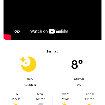
Firmat
8º
81%
12 km/h
1008 hPa
1%
Hoy
Mñn.
Dom. 9
Lun. 10
15º / 3º
14º / 5º
15º / 4º
12º / 2º