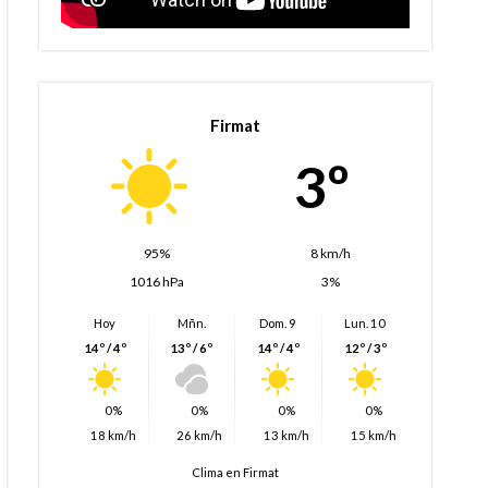
Firmat
3º
95%
8 km/h
1016 hPa
3%
Hoy
Mñn.
Dom. 9
Lun. 10
14º / 4º
13º / 6º
14º / 4º
12º / 3º
0%
0%
0%
0%
18 km/h
26 km/h
13 km/h
15 km/h
Clima en Firmat