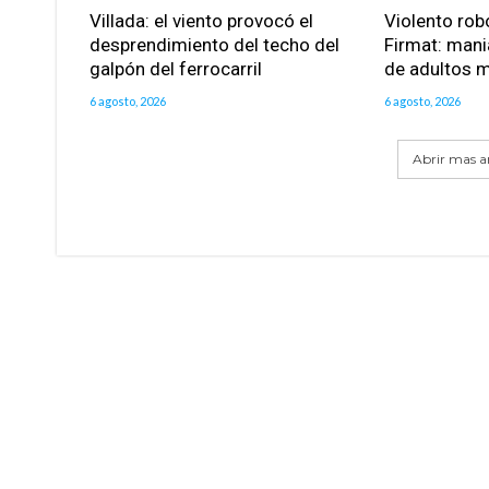
Villada: el viento provocó el
Violento robo
desprendimiento del techo del
Firmat: mani
galpón del ferrocarril
de adultos 
6 agosto, 2026
6 agosto, 2026
Abrir mas ar