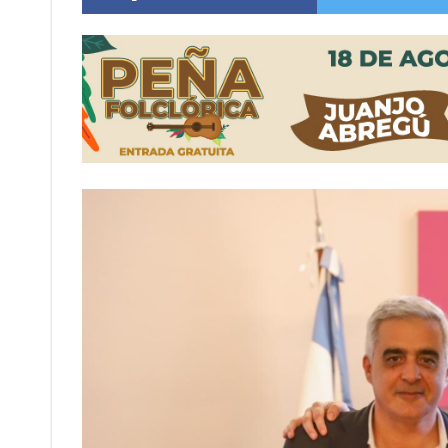
Distinguieron a Ramiro Maldonado, el campe
Villada: evalúan obras preventivas ante posibl