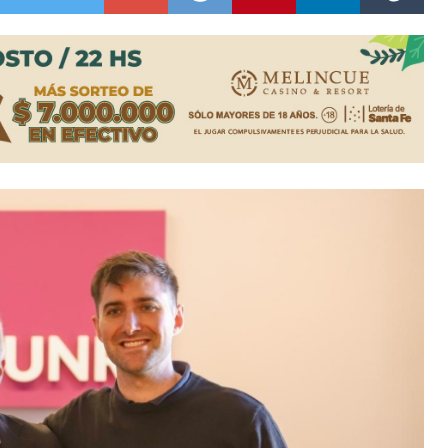
ón juvenil de malambo de Los Quirquinchos
es lluvias intensas