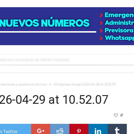
niataron a una pareja de adultos mayores
 EPI y el Hospital Vilela
colección de golosinas para agasajar a los niños en su día
itaciones y asistencia técnica
WhatsApp Image 2026-04-29 at 10.52.07
lausura con agenda confirmada y planteles renovados
6-04-29 at 10.52.07
rmentas fuertes y ráfagas que podrían superar los 80 km/h
0
os mitos y analiza el impacto real en la región
n de la Expo Dose
n Twitter