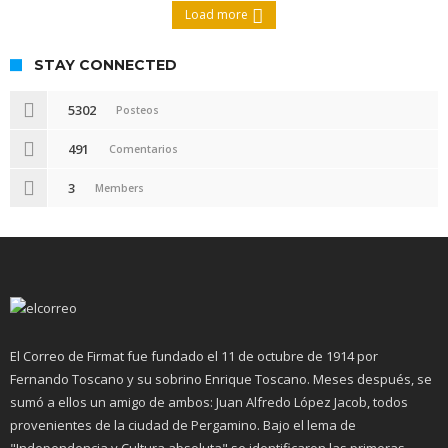
Load more
STAY CONNECTED
5302
Posteos
491
Comentarios
3
Members
El Correo de Firmat fue fundado el 11 de octubre de 1914 por
Fernando Toscano y su sobrino Enrique Toscano. Meses después, se
sumó a ellos un amigo de ambos: Juan Alfredo López Jacob, todos
provenientes de la ciudad de Pergamino. Bajo el lema de