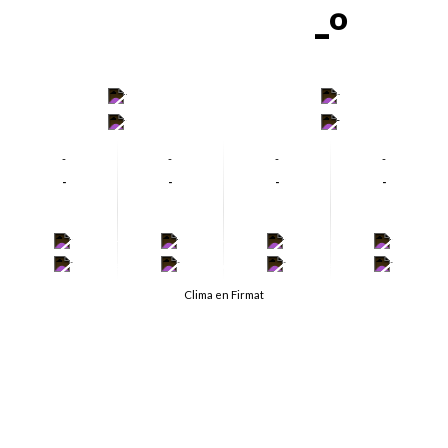
-º
-
-
-
-
-
-
-
-
-
-
-
-
-
-
-
-
-
-
-
-
Clima en Firmat