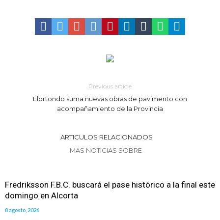
adultos mayores
Colecta solidaria de juguetes en Firmat para el EPI y el Hospital
Vilela
Previous article
Elortondo suma nuevas obras de pavimento con
acompañamiento de la Provincia
ARTICULOS RELACIONADOS
MAS NOTICIAS SOBRE
Fredriksson F.B.C. buscará el pase histórico a la final este
domingo en Alcorta
8 agosto, 2026